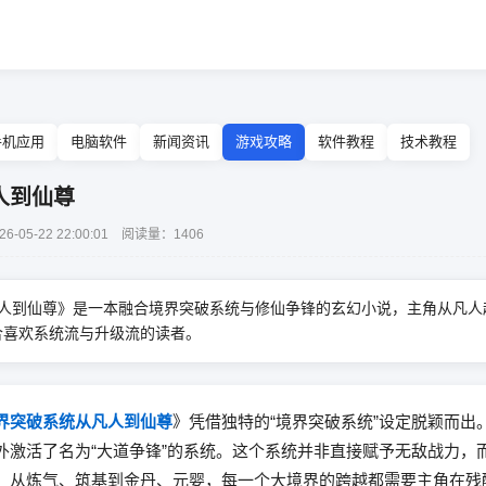
手机应用
电脑软件
新闻资讯
游戏攻略
软件教程
技术教程
人到仙尊
5-22 22:00:01 阅读量：1406
人到仙尊》是一本融合境界突破系统与修仙争锋的玄幻小说，主角从凡人
合喜欢系统流与升级流的读者。
界突破系统从凡人到仙尊
》凭借独特的“境界突破系统”设定脱颖而出
外激活了名为“大道争锋”的系统。这个系统并非直接赋予无敌战力，
。从炼气、筑基到金丹、元婴，每一个大境界的跨越都需要主角在残