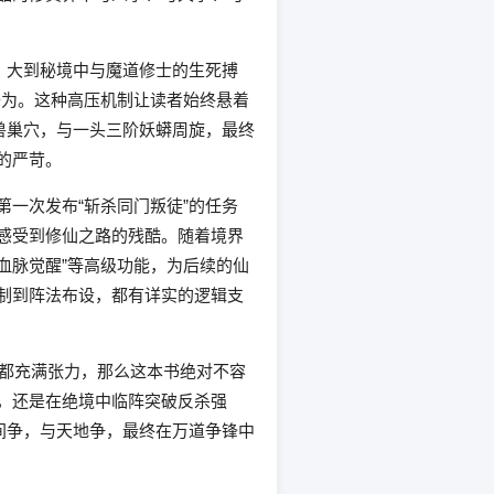
，大到秘境中与魔道修士的生死搏
修为。这种高压机制让读者始终悬着
兽巢穴，与一头三阶妖蟒周旋，最终
的严苛。
一次发布“斩杀同门叛徒”的任务
感受到修仙之路的残酷。随着境界
血脉觉醒”等高级功能，为后续的仙
制到阵法布设，都有详实的逻辑支
突破都充满张力，那么这本书绝对不容
，还是在绝境中临阵突破反杀强
间争，与天地争，最终在万道争锋中