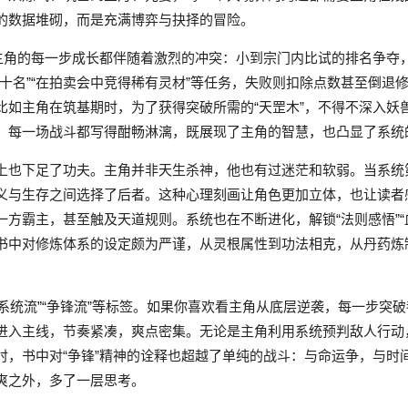
的数据堆砌，而是充满博弈与抉择的冒险。
。主角的每一步成长都伴随着激烈的冲突：小到宗门内比试的排名争夺
十名”“在拍卖会中竞得稀有灵材”等任务，失败则扣除点数甚至倒退
比如主角在筑基期时，为了获得突破所需的“天罡木”，不得不深入妖
，每一场战斗都写得酣畅淋漓，既展现了主角的智慧，也凸显了系统
上也下足了功夫。主角并非天生杀神，他也有过迷茫和软弱。当系统第
义与生存之间选择了后者。这种心理刻画让角色更加立体，也让读者
方霸主，甚至触及天道规则。系统也在不断进化，解锁“法则感悟”“
书中对修炼体系的设定颇为严谨，从灵根属性到功法相克，从丹药炼
”“系统流”“争锋流”等标签。如果你喜欢看主角从底层逆袭，每一步
进入主线，节奏紧凑，爽点密集。无论是主角利用系统预判敌人行动
时，书中对“争锋”精神的诠释也超越了单纯的战斗：与命运争，与时
爽之外，多了一层思考。