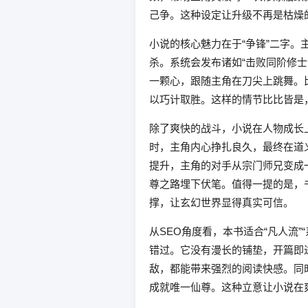
己争。这种设定让升级不再是枯燥
小说的核心魅力在于“争锋”二字
杀。系统会发布诸如“击败同阶修士
一颗心，跟随主角在刀尖上跳舞。
以巧计取胜。这样的情节比比皆是
除了爽快的战斗，小说在人物成长
时，主角内心挣扎良久，最终在道
提升，主角的对手从宗门师兄变成一
尊之路埋下伏笔。值得一提的是，
撑，让玄幻世界显得真实可信。
从SEO角度看，本书适合“凡人流
错过。它没有漫长的铺垫，开篇即
敌，都能带来强烈的阅读快感。同
成就唯一仙尊。这种立意让小说在