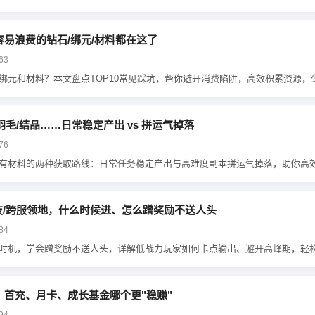
容易浪费的钻石/绑元/材料都在这了
63
绑元和材料？本文盘点TOP10常见踩坑，帮你避开消费陷阱，高效积累资源，
毛/结晶……日常稳定产出 vs 拼运气掉落
76
有材料的两种获取路线：日常任务稳定产出与高难度副本拼运气掉落，助你高
/跨服领地，什么时候进、怎么蹭奖励不送人头
84
时机，学会蹭奖励不送人头，详解低战力玩家如何卡点输出、避开高峰期，轻
序：首充、月卡、成长基金哪个更"稳赚"