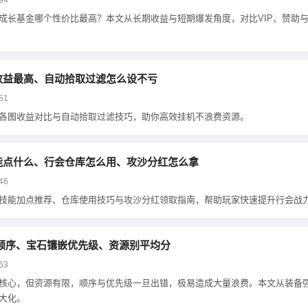
94
成长基金哪个性价比最高？本文从长期收益与短期爆发角度，对比VIP、赞助与
收益最高、自动拾取过滤怎么设不亏
51
各图收益对比与自动拾取过滤技巧，助你高效挂机不浪费资源。
能点什么、行会仓库怎么用、攻沙分红怎么拿
46
技能加点推荐、仓库使用技巧与攻沙分红领取指南，帮助玩家快速提升行会战
顺序、宝石镶嵌优先级、资源别平均分
63
核心，但资源有限，顺序与优先级一旦出错，极易造成大量浪费。本文从装备
大化。