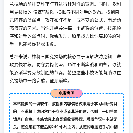
竞技场的前排高胜率阵容进行针对性的微调。同时，多利
用竞技场的“演练”功能，模拟与不同对手的对战，找到自
己阵容的薄弱点。攻守布阵不是一成不变的公式，而是动
态博弈的艺术。当你开始关注每一个武将的位置、技能顺
序和对手的弱点时，你会发现，原来战力比你高10%的对
手，也能被你轻松击败。
总结来说，神将三国竞技场的核心在于理解攻防逻辑：进
攻要快准狠，防守要稳韧坚。通过不断实战和调整，你就
能逐渐掌握克敌制胜的节奏。希望这些小技巧能帮助你在
竞技场中一路高歌，登顶巅峰。
免责声明
本站提供的一切软件、教程和内容信息仅限用于学习和研究目
的；不得将上述内容用于商业或者非法用途，否则，一切后果
请用户自负。本站信息来自网络收集整理，版权争议与本站无
关。您必须在下载后的24个小时之内，从您的电脑或手机中彻