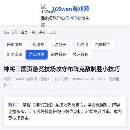
165wan游戏网
首页
游戏中心
资讯中心
搜索
当前位置：
首页
>
资讯中心
> 正文
网页游戏
手机游戏
手游盒子
手机应用
电脑软件
新闻资讯
游戏攻略
软件教程
技术教程
神将三国页游竞技场攻守布阵克敌制胜小技巧
来源：165wan游戏网（原创） 发布时间：2026-05-22 18:51:01 阅读量：
1032
简介：
掌握《神将三国》竞技场攻防核心，学会根据对手阵容
调整布阵，活用武将技能搭配与站位克制，轻松提升胜率，成为
竞技场霸主。