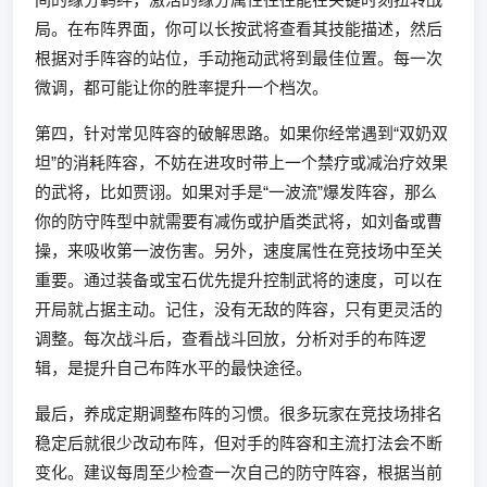
局。在布阵界面，你可以长按武将查看其技能描述，然后
根据对手阵容的站位，手动拖动武将到最佳位置。每一次
微调，都可能让你的胜率提升一个档次。
第四，针对常见阵容的破解思路。如果你经常遇到“双奶双
坦”的消耗阵容，不妨在进攻时带上一个禁疗或减治疗效果
的武将，比如贾诩。如果对手是“一波流”爆发阵容，那么
你的防守阵型中就需要有减伤或护盾类武将，如刘备或曹
操，来吸收第一波伤害。另外，速度属性在竞技场中至关
重要。通过装备或宝石优先提升控制武将的速度，可以在
开局就占据主动。记住，没有无敌的阵容，只有更灵活的
调整。每次战斗后，查看战斗回放，分析对手的布阵逻
辑，是提升自己布阵水平的最快途径。
最后，养成定期调整布阵的习惯。很多玩家在竞技场排名
稳定后就很少改动布阵，但对手的阵容和主流打法会不断
变化。建议每周至少检查一次自己的防守阵容，根据当前