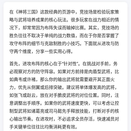
在《神将三国》这款经典的页游中，竞技场是检验玩家策
略与武将培养成果的核心玩法。很多玩家在战力相近的情
况下，却常常因为布阵失误而输掉比赛。其实，竞技场的
胜负往往不取决于单纯的战力数值，而在于你是否掌握了
攻守布阵的细节与克敌制胜的小技巧。下面就从进攻与防
守两个维度，分享一些实用心得。
首先，进攻布阵的核心在于“针对性”。在挑战对手前，务
必观察对方的防守阵容。如果对方前排是肉盾型武将，比
如典韦或许褚，那么你的输出武将就需要避开其正面火
力，优先从侧翼或后排突破。建议将单体爆发高的武将，
如张飞或赵云，放在对手脆皮武将的对位位置。同时，注
意调整出手顺序。如果你的武将速度更快，可以考虑让控
制型武将如诸葛亮或司马懿先手释放技能，打断对手的核
心输出节奏。在进攻时，不必追求全员存活，快速减员对
手关键单位往往比均衡消耗更有效。